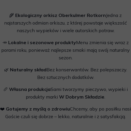
🌾
Ekologiczny orkisz Oberkulmer Rotkorn
Jedna z
najstarszych odmian orkiszu, z której powstaje większość
naszych wypieków i wiele autorskich potraw.
🥕
Lokalne i sezonowe produkty
Menu zmienia się wraz z
porami roku, ponieważ najlepsze smaki mają swój naturalny
sezon.
🌿
Naturalny skład
Bez konserwantów. Bez polepszaczy.
Bez sztucznych dodatków.
🥖
Własna produkcja
Sami tworzymy pieczywo, wypieki i
produkty marki
W Dobrym Składzie
.
❤️
Gotujemy z myślą o zdrowiu
Chcemy, aby po posiłku nasi
Goście czuli się dobrze – lekko, naturalnie i z satysfakcją.
astka bio-orkiszowe pod marką W Dobrym Składzie.