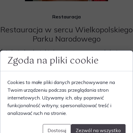
Miejsce to, położone w otoczeniu lasu oraz w
Restauracja
Restauracja w sercu Wielkopolskiego
Parku Narodowego
Śniadania, lunche i obiady przygotowywane z ekologicznych
Zgoda na pliki cookie
składników, lokalnych produktów i wyjątkowego orkiszu
Oberkulmer Rotkorn. Od ponad 20 lat gotujemy naturalnie –
bez kompromisów i w dobrym składzie.
Cookies to małe pliki danych przechowywane na
🥐 Śniadania
Twoim urządzeniu podczas przeglądania stron
internetowych. Używamy ich, aby poprawić
🥗 Lunche
funkcjonalność witryny, spersonalizować treść i
🍲 Obiady
analizować ruch na stronie.
🍰 Domowe desery
Dostosuj
Zezwól na wszystko