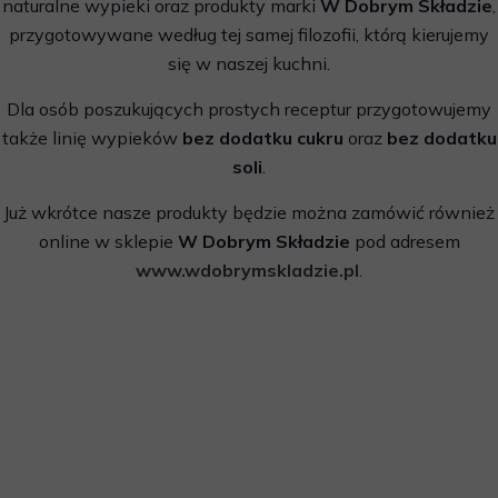
naturalne wypieki oraz produkty marki
W Dobrym Składzie
,
przygotowywane według tej samej filozofii, którą kierujemy
się w naszej kuchni.
Dla osób poszukujących prostych receptur przygotowujemy
także linię wypieków
bez dodatku cukru
oraz
bez dodatku
soli
.
Już wkrótce nasze produkty będzie można zamówić również
online w sklepie
W Dobrym Składzie
pod adresem
www.wdobrymskladzie.pl
.
ale również na wynos. Dodatkowo, wprowadziliśmy usługę
cateringową, oferując śniadania dla firm, dostosowane do
indywidualnych potrzeb.