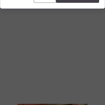
☕ Kawa i wypieki
bytkowego dworca kolejowego, od piętnastu lat przyciąga
gości z całej Polski. Od lat obsługujemy imprezy i eventy
firmowe, a także bierzemy udział w wydarzeniach
kulinarnych. Restauracja słynie ze stosowania w swoich
produktach ekologicznego ziarna bio-orkiszowego.