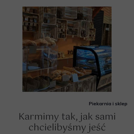
Oprócz restauracji jesteśmy także producentem zdrowej
żywności. Produkujemy ekologiczne
c
Piekarnia i sklep
Karmimy tak, jak sami
chcielibyśmy jeść