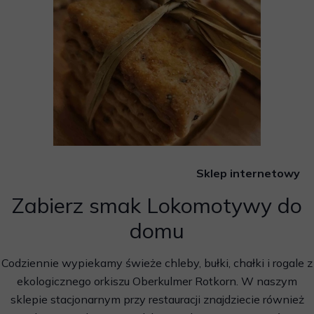
Od zeszłego roku poszerzyliśmy naszą ofertę o śniadania,
które dostępne są nie tylko na miej
Sklep internetowy
Zabierz smak Lokomotywy do
domu
Codziennie wypiekamy świeże chleby, bułki, chałki i rogale z
ekologicznego orkiszu Oberkulmer Rotkorn. W naszym
sklepie stacjonarnym przy restauracji znajdziecie również